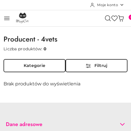
Moje konto
Przejdź do treści głównej
Przejdź do wyszukiwarki
Przejdź do moje konto
Przejdź do menu głównego
Przejdź do stopki
Producent - 4vets
Liczba produktów:
0
Kategorie
Filtruj
Brak produktów do wyświetlenia
Dane adresowe