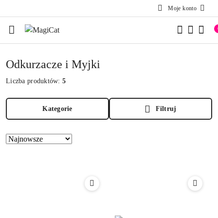
Moje konto
Przejdź do treści głównej
Przejdź do wyszukiwarki
Przejdź do moje konto
Przejdź do menu głównego
Przejdź do stopki
Odkurzacze i Myjki
Liczba produktów:
5
Kategorie
Filtruj
Zastosowano
Sortuj
według
sortowanie:
Najnowsze.