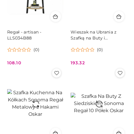
Regał - artisan -
Wieszak na Ubrania z
LLS034B88
Szafką na Buty i
Siedziskiem – Dąb Artisan
(0)
(0)
Loft
108.10
193.32
Cena:
Cena: