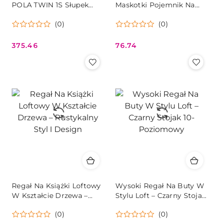
POLA TWIN 1S Słupek
Maskotki Pojemnik Na
Łazienkowy Biały
Zabawki 112cm
(0)
(0)
375.46
76.74
Cena:
Cena:
Regał Na Książki Loftowy
Wysoki Regał Na Buty W
W Kształcie Drzewa –
Stylu Loft – Czarny Stojak
Rustykalny Styl I Design
10-Poziomowy
(0)
(0)