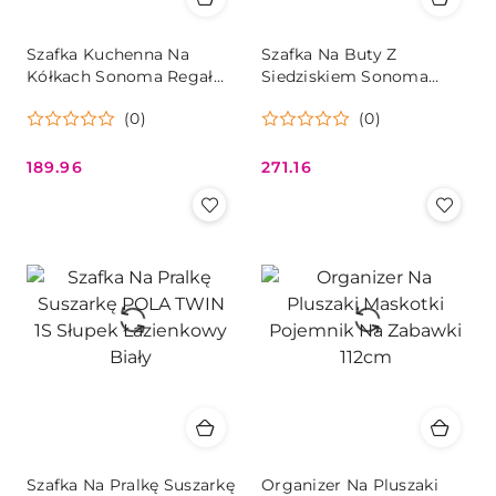
Szafka Kuchenna Na
Szafka Na Buty Z
Kółkach Sonoma Regał
Siedziskiem Sonoma
Metalowy z Hakami
Regał 10 Półek Oskar
(0)
(0)
Oskar
189.96
271.16
Cena:
Cena:
Szafka Na Pralkę Suszarkę
Organizer Na Pluszaki