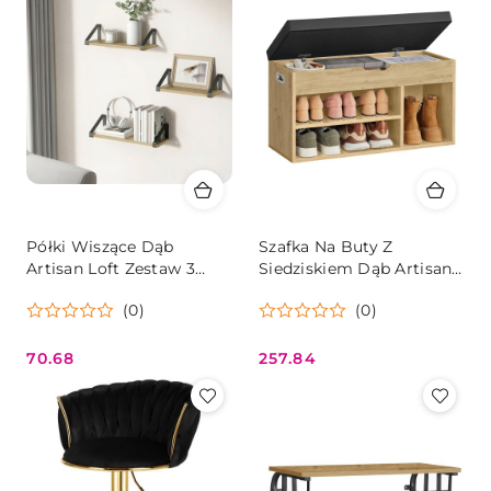
Półki Wiszące Dąb
Szafka Na Buty Z
Artisan Loft Zestaw 3
Siedziskiem Dąb Artisan
Sztuki Oskar
Regał Do Przedpokoju
(0)
(0)
Oskar
70.68
257.84
Cena:
Cena: