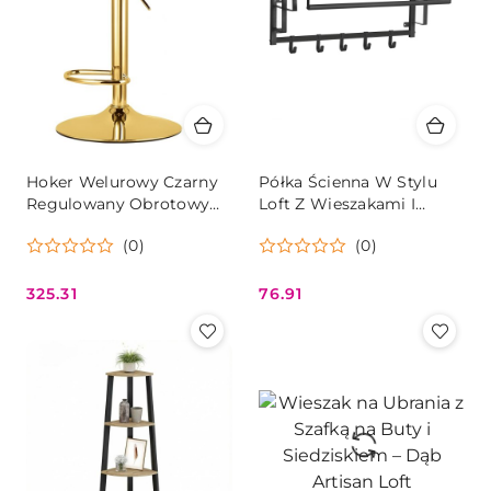
Hoker Welurowy Czarny
Półka Ścienna W Stylu
Regulowany Obrotowy
Loft Z Wieszakami I
Złote Nogi Oskar
Drążkiem
(0)
(0)
325.31
76.91
Cena:
Cena: