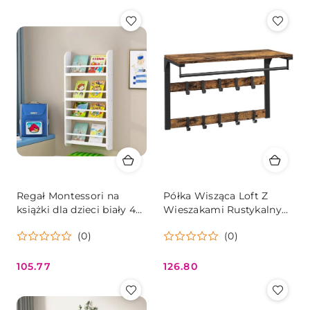
Regał Montessori na
Półka Wisząca Loft Z
książki dla dzieci biały 4
Wieszakami Rustykalny
półki
Brąz Oskar
(0)
(0)
105.77
126.80
Cena:
Cena: