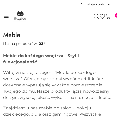
Moje konto
Przejdź do treści głównej
Przejdź do wyszukiwarki
Przejdź do moje konto
Przejdź do menu głównego
Przejdź do stopki
Meble
Liczba produktów:
224
Meble do każdego wnętrza - Styl i
funkcjonalność
Witaj w naszej kategorii "Meble do każdego
wnętrza". Oferujemy szeroki wybór mebli, które
doskonale wpasują się w każde pomieszczenie
Twojego domu. Nasze produkty łączą nowoczesny
design, wysoką jakość wykonania i funkcjonalność.
Znajdziesz u nas meble do salonu, pokoju
dziecięcego, biura oraz gamingowe. Wszystkie