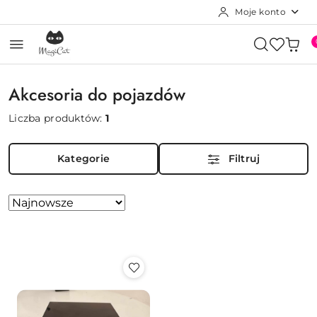
Moje konto
Przejdź do treści głównej
Przejdź do wyszukiwarki
Przejdź do moje konto
Przejdź do menu głównego
Przejdź do stopki
Akcesoria do pojazdów
Liczba produktów:
1
Kategorie
Filtruj
Zastosowano
Sortuj
według
sortowanie:
Najnowsze.