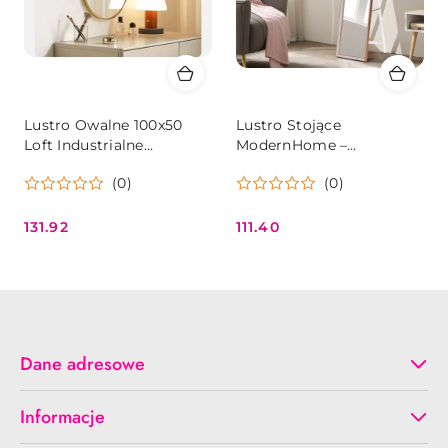
Lustro Owalne 100x50
Lustro Stojące
Loft Industrialne
ModernHome –
Aluminium Złota Rama
Aluminiowa Rama, 147x37
(0)
(0)
cm, Miedź/Szary
131.92
111.40
Cena:
Cena:
Dane adresowe
Informacje