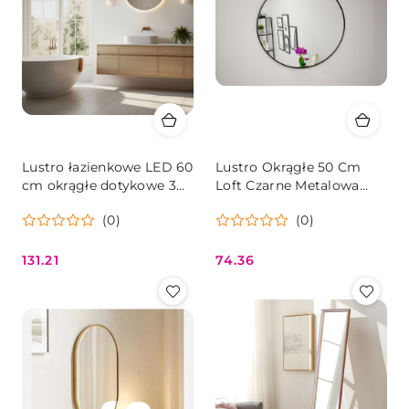
Lustro łazienkowe LED 60
Lustro Okrągłe 50 Cm
cm okrągłe dotykowe 3
Loft Czarne Metalowa
barwy ModernHome
Rama Oskar
(0)
(0)
131.21
74.36
Cena:
Cena: