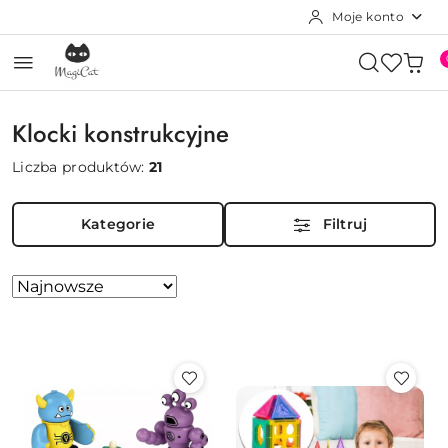
Moje konto
Przejdź do treści głównej
Przejdź do wyszukiwarki
Przejdź do moje konto
Przejdź do menu głównego
Przejdź do stopki
Klocki konstrukcyjne
Liczba produktów:
21
Kategorie
Filtruj
Zastosowano
Sortuj
według
sortowanie:
Najnowsze.