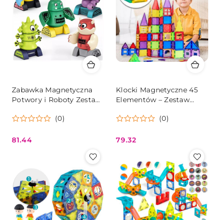
Zabawka Magnetyczna
Klocki Magnetyczne 45
Potwory i Roboty Zestaw
Elementów – Zestaw
Konstrukcyjny 18m+
Edukacyjny
(0)
(0)
Konstrukcyjny 3D Dla
Dzieci
81.44
79.32
Cena:
Cena: