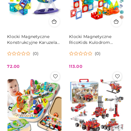
Klocki Magnetyczne
Klocki Magnetyczne
Konstrukcyjne Karuzela
RicoKids Kulodrom
RicoKids – 71 Elementów,
Świecący 111 Elementów –
(0)
(0)
3D
Tor Kulkowy
72.00
113.00
Cena:
Cena: