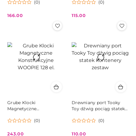
(0)
(0)
166.00
115.00
Cena:
Cena:
Grube Klocki
Drewniany port Tooky
Magnetyczne
Toy dźwig pociąg statek
Konstrukcyjne WOOPIE
kontenery zestaw
(0)
(0)
128 el.
243.00
110.00