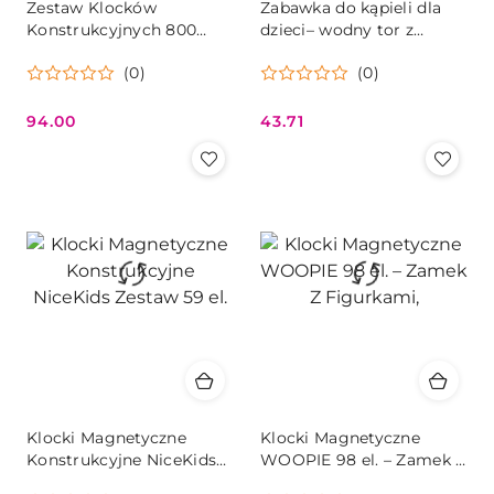
Zestaw Klocków
Zabawka do kąpieli dla
Konstrukcyjnych 800
dzieci– wodny tor z
Elementów – Kreatywne
kaczuszkami i zjeżdżalnia
(0)
(0)
Słomki dla Dzieci
94.00
43.71
Cena:
Cena:
Klocki Magnetyczne
Klocki Magnetyczne
Konstrukcyjne NiceKids
WOOPIE 98 el. – Zamek Z
Zestaw 59 el.
Figurkami,