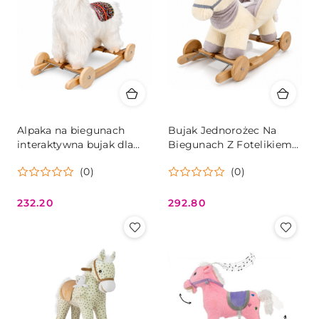
Alpaka na biegunach
Bujak Jednorożec Na
interaktywna bujak dla
Biegunach Z Fotelikiem
dzieci melodyjka 50 kg
Koła Dźwięki Jeździk Dla
(0)
(0)
Dzieci
232.20
292.80
Cena:
Cena: