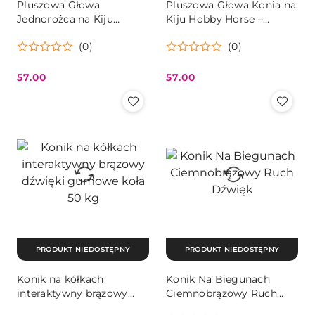
Pluszowa Głowa
Pluszowa Głowa Konia na
Jednorożca na Kiju
Kiju Hobby Horse –
Hobby Horse – Fioletowa
Jasnobrązowa Dźwięk
(0)
(0)
Dźwięk
57.00
57.00
Cena:
Cena:
PRODUKT NIEDOSTĘPNY
PRODUKT NIEDOSTĘPNY
Konik na kółkach
Konik Na Biegunach
interaktywny brązowy
Ciemnobrązowy Ruch
dźwięki gumowe koła 50
Dźwięk