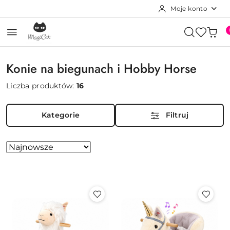
Moje konto
Przejdź do treści głównej
Przejdź do wyszukiwarki
Przejdź do moje konto
Przejdź do menu głównego
Przejdź do stopki
Konie na biegunach i Hobby Horse
Liczba produktów:
16
Kategorie
Filtruj
Zastosowano
Sortuj
według
sortowanie:
Najnowsze.