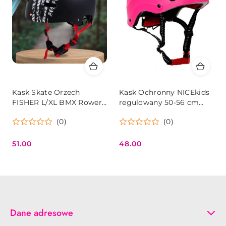
Kask Skate Orzech
Kask Ochronny NICEkids
FISHER L/XL BMX Rower
regulowany 50-56 cm
Hulajnoga Rolki 58-61 cm
różowy
(0)
(0)
51.00
48.00
Cena:
Cena:
Dane adresowe