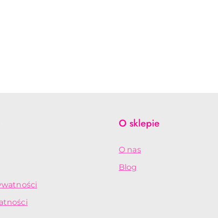
e
O sklepie
O nas
Blog
rywatności
atności