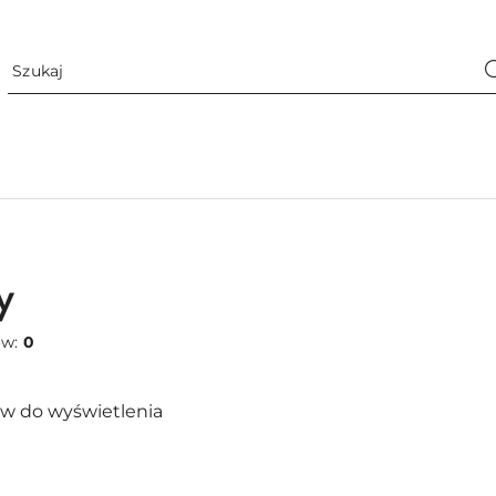
y
ów:
0
w do wyświetlenia