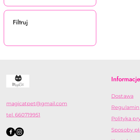
Filtruj
Informacj
Dostawa
magicatpet@gmail.com
Regulamin
tel. 660719951
Polityka p
Sposoby pł