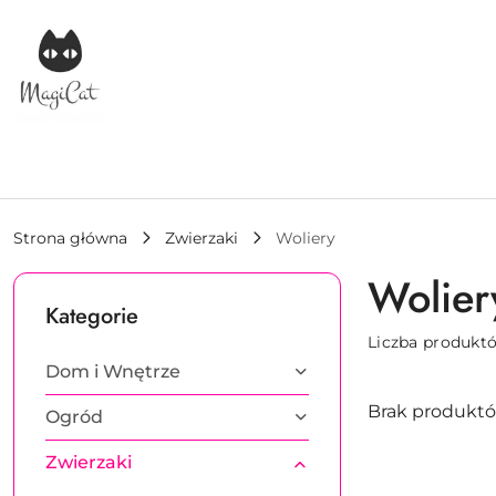
Przejdź do treści głównej
Przejdź do wyszukiwarki
Przejdź do moje konto
Przejdź do menu głównego
Przejdź do stopki
Strona główna
Zwierzaki
Woliery
Wolier
Kategorie
Liczba produkt
Dom i Wnętrze
Brak produktó
Ogród
Zwierzaki