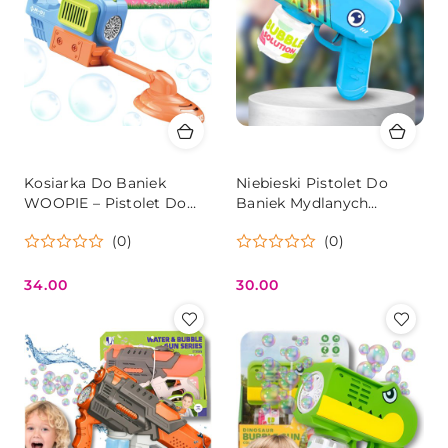
Kosiarka Do Baniek
Niebieski Pistolet Do
WOOPIE – Pistolet Do
Baniek Mydlanych
Robienia Baniek Ze
Wieloryb Z Płynem
(0)
(0)
Światłami
34.00
30.00
Cena:
Cena: