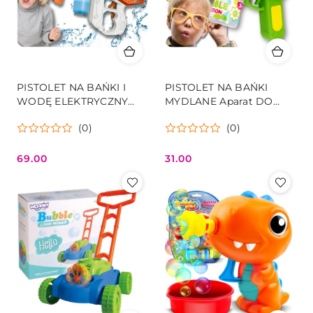
PISTOLET NA BAŃKI I
PISTOLET NA BAŃKI
WODĘ ELEKTRYCZNY
MYDLANE Aparat DO
AUTOMATYCZNY
TWORZENIA BANIEK
(0)
(0)
KARABIN WODNY 2W1
MYDLANYCH + PŁYN
POMARAŃCZOWO
ZIELONY DINOZAUR
SZARY
69.00
31.00
Cena:
Cena: