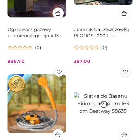
Ogrzewacz gazowy
Zbiornik Na Deszczówkę
promiennik grzejnik 13
PLONOS 1000 L –
kW szklany na ogród
Składany, Z Kraniem
(0)
(0)
patio reduktor kamienie
wulkaniczne pokrowiec
MultiGarden
896.70
387.00
Cena:
Cena: