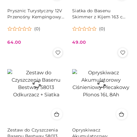
Prysznic Turystyczny 12V
Siatka do Basenu
Przenośny Kempingowy
Skimmer z Kijem 163 cm
– Z Pompą, Wężem i
Bestway 58635
(0)
(0)
Pokrowcem
64.00
49.00
Cena:
Cena:
Zestaw do Czyszczenia
Opryskiwacz
Basenu Bestway 58013
Akumulatorowy