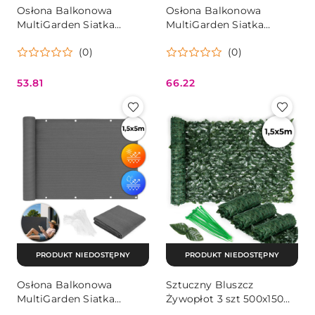
Osłona Balkonowa
Osłona Balkonowa
MultiGarden Siatka
MultiGarden Siatka
Maskująca Z Okuciami
Maskująca Z Okuciami
(0)
(0)
100x500 Cm
100x700 Cm
53.81
66.22
Cena:
Cena:
PRODUKT NIEDOSTĘPNY
PRODUKT NIEDOSTĘPNY
Osłona Balkonowa
Sztuczny Bluszcz
MultiGarden Siatka
Żywopłot 3 szt 500x150
Maskująca Z Okuciami
Cm Osłona Maskująca