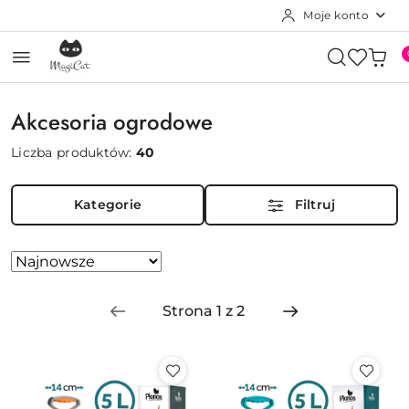
Moje konto
Przejdź do treści głównej
Przejdź do wyszukiwarki
Przejdź do moje konto
Przejdź do menu głównego
Przejdź do stopki
Akcesoria ogrodowe
Liczba produktów:
40
Kategorie
Filtruj
Zastosowano
Sortuj
według
sortowanie:
Najnowsze.