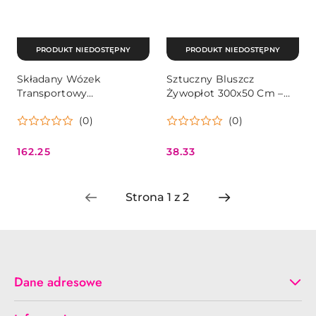
PRODUKT NIEDOSTĘPNY
PRODUKT NIEDOSTĘPNY
Składany Wózek
Sztuczny Bluszcz
Transportowy
Żywopłot 300x50 Cm –
MultiGarden 48x90 cm z
Osłona Maskująca
(0)
(0)
Gumowymi Kołami
MultiGarden
162.25
38.33
Cena:
Cena:
Dane adresowe