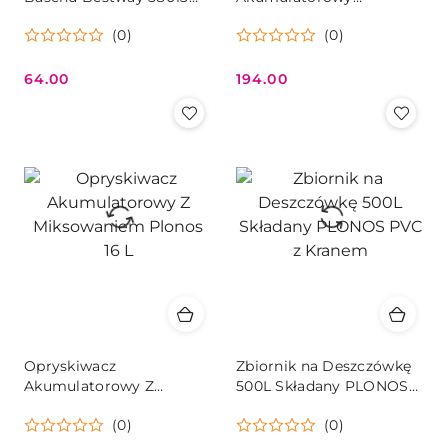
Odkurzacz + Siatka
Ciśnieniowy Plecakowy
(0)
(0)
Plonos 16L 8Ah
64.00
194.00
Cena:
Cena:
Opryskiwacz
Zbiornik na Deszczówkę
Akumulatorowy Z
500L Składany PLONOS
Miksowaniem Plonos 16 L
PVC z Kranem
(0)
(0)