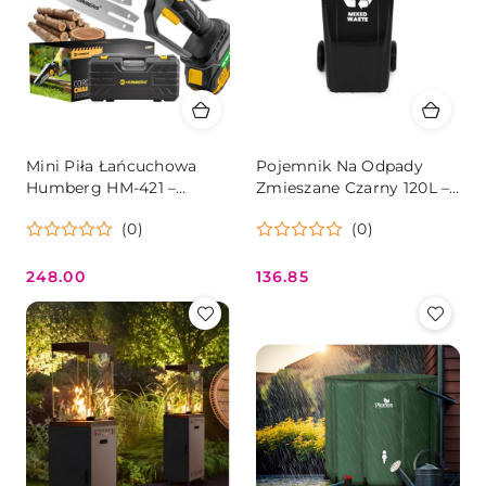
Mini Piła Łańcuchowa
Pojemnik Na Odpady
Humberg HM-421 –
Zmieszane Czarny 120L –
Bezszczotkowa,
Wytrzymały Kosz HDPE
(0)
(0)
Akumulatorowa
248.00
136.85
Cena:
Cena: