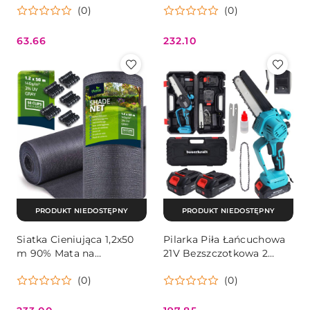
(0)
(0)
150x500 Cm
MultiGarden
63.66
232.10
Cena:
Cena:
PRODUKT NIEDOSTĘPNY
PRODUKT NIEDOSTĘPNY
Siatka Cieniująca 1,2x50
Pilarka Piła Łańcuchowa
m 90% Mata na
21V Bezszczotkowa 2
Ogrodzenie Plonos 140g
Akumulatory Walizka
(0)
(0)
Szybki Naciąg