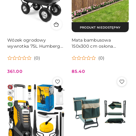
PRODUKT NIEDOSTĘPNY
Wózek ogrodowy
Mata bambusowa
wywrotka 75L Humberg
150x300 cm osłona
4871
balkon ogrodzenie taras
(0)
(0)
MultiGarden
361.00
85.40
Cena:
Cena: