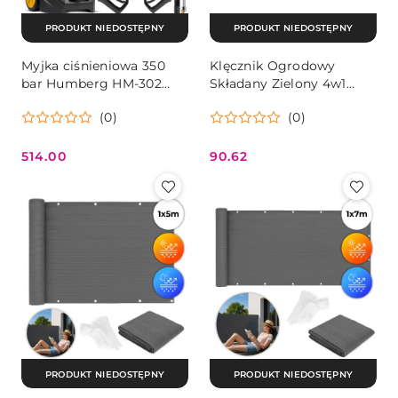
PRODUKT NIEDOSTĘPNY
PRODUKT NIEDOSTĘPNY
Myjka ciśnieniowa 350
Klęcznik Ogrodowy
bar Humberg HM-302
Składany Zielony 4w1
2500W zestaw XXL turbo
100kg 2 Torby
(0)
(0)
514.00
90.62
Cena:
Cena:
PRODUKT NIEDOSTĘPNY
PRODUKT NIEDOSTĘPNY