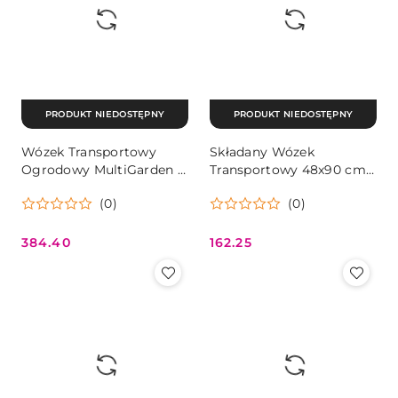
PRODUKT NIEDOSTĘPNY
PRODUKT NIEDOSTĘPNY
Wózek Transportowy
Składany Wózek
Ogrodowy MultiGarden –
Transportowy 48x90 cm
400 kg, Otwierane Burty i
MultiGarden – Idealny na
(0)
(0)
Koła Pompowane
Plażę i Do Ogrodu
384.40
162.25
Cena:
Cena: