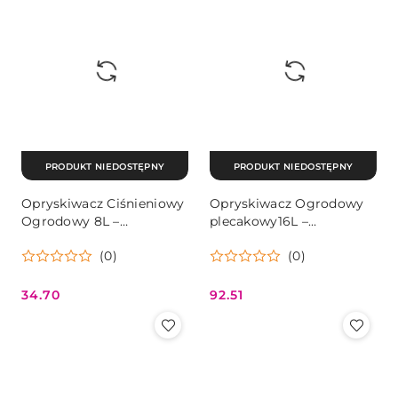
PRODUKT NIEDOSTĘPNY
PRODUKT NIEDOSTĘPNY
Opryskiwacz Ciśnieniowy
Opryskiwacz Ogrodowy
Ogrodowy 8L –
plecakowy16L –
Regulowana Dysza, Pasek
MultiGarden z 4 Dyszami
(0)
(0)
Na Ramię MultiGarden
i Szelkami
34.70
92.51
Cena:
Cena: