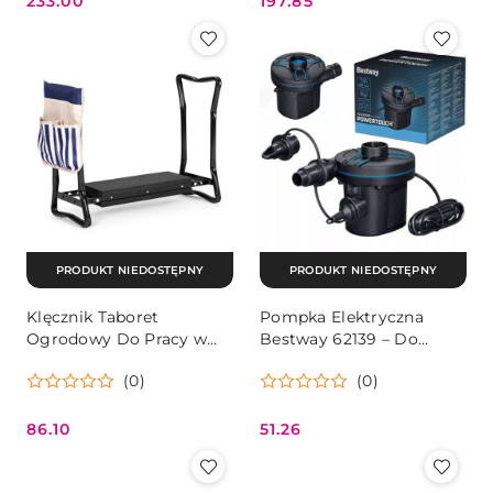
233.00
197.85
Cena:
Cena:
PRODUKT NIEDOSTĘPNY
PRODUKT NIEDOSTĘPNY
Klęcznik Taboret
Pompka Elektryczna
Ogrodowy Do Pracy w
Bestway 62139 – Do
Ogrodzie 2w1
Basenu, Materaca, 3
(0)
(0)
MultiGarden
Końcówki
86.10
51.26
Cena:
Cena: