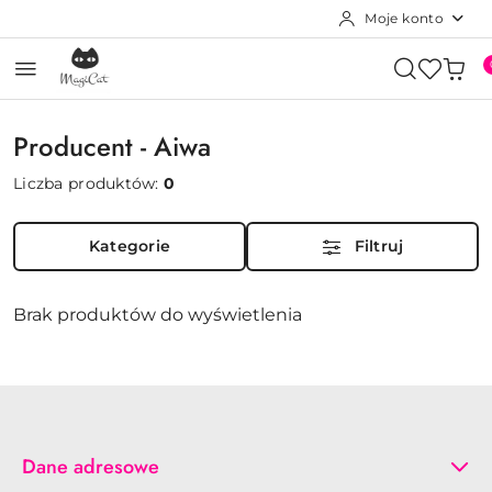
Moje konto
Przejdź do treści głównej
Przejdź do wyszukiwarki
Przejdź do moje konto
Przejdź do menu głównego
Przejdź do stopki
Producent - Aiwa
Liczba produktów:
0
Kategorie
Filtruj
Brak produktów do wyświetlenia
Dane adresowe