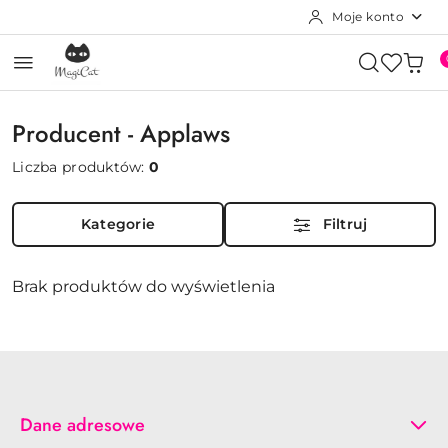
Moje konto
Przejdź do treści głównej
Przejdź do wyszukiwarki
Przejdź do moje konto
Przejdź do menu głównego
Przejdź do stopki
Producent - Applaws
Liczba produktów:
0
Kategorie
Filtruj
Brak produktów do wyświetlenia
Dane adresowe