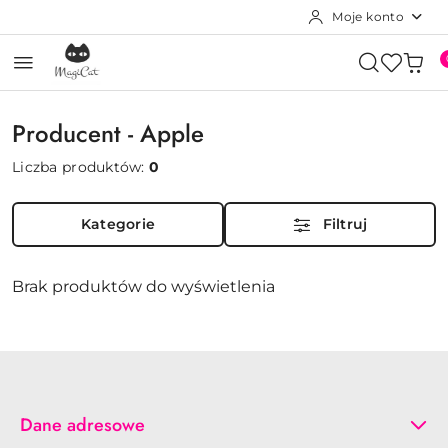
Moje konto
Przejdź do treści głównej
Przejdź do wyszukiwarki
Przejdź do moje konto
Przejdź do menu głównego
Przejdź do stopki
Producent - Apple
Liczba produktów:
0
Kategorie
Filtruj
Brak produktów do wyświetlenia
Dane adresowe