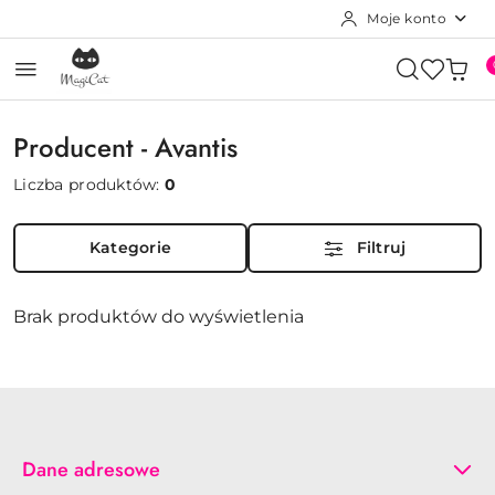
Moje konto
Przejdź do treści głównej
Przejdź do wyszukiwarki
Przejdź do moje konto
Przejdź do menu głównego
Przejdź do stopki
Producent - Avantis
Liczba produktów:
0
Kategorie
Filtruj
Brak produktów do wyświetlenia
Dane adresowe