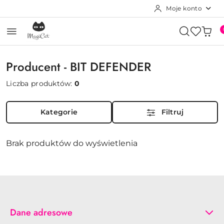
Moje konto
Przejdź do treści głównej
Przejdź do wyszukiwarki
Przejdź do moje konto
Przejdź do menu głównego
Przejdź do stopki
Producent - BIT DEFENDER
Liczba produktów:
0
Kategorie
Filtruj
Brak produktów do wyświetlenia
Dane adresowe