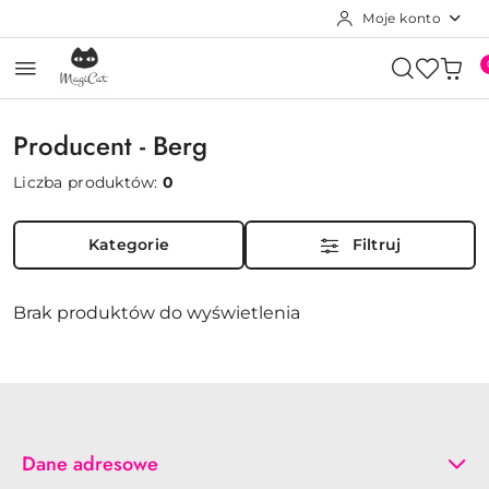
Moje konto
Przejdź do treści głównej
Przejdź do wyszukiwarki
Przejdź do moje konto
Przejdź do menu głównego
Przejdź do stopki
Producent - Berg
Liczba produktów:
0
Kategorie
Filtruj
Brak produktów do wyświetlenia
Dane adresowe