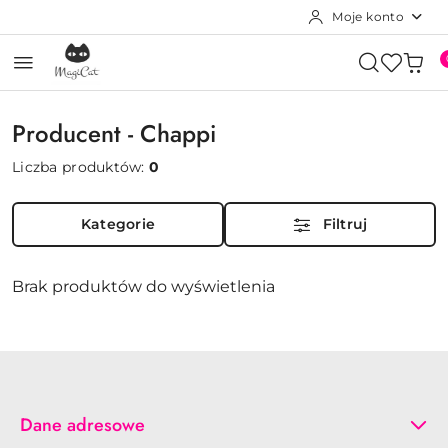
Moje konto
Przejdź do treści głównej
Przejdź do wyszukiwarki
Przejdź do moje konto
Przejdź do menu głównego
Przejdź do stopki
Producent - Chappi
Liczba produktów:
0
Kategorie
Filtruj
Brak produktów do wyświetlenia
Dane adresowe