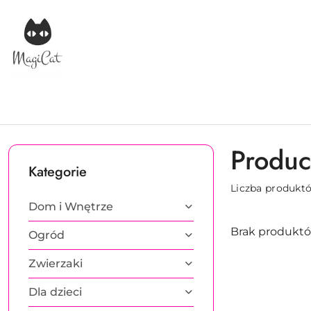
Przejdź do treści głównej
Przejdź do wyszukiwarki
Przejdź do moje konto
Przejdź do menu głównego
Przejdź do stopki
Produce
Kategorie
Liczba produkt
Dom i Wnętrze
Brak produktó
Ogród
Zwierzaki
Dla dzieci