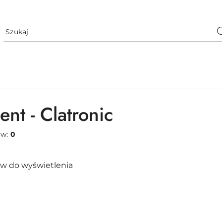
nt - Clatronic
ów:
0
w do wyświetlenia