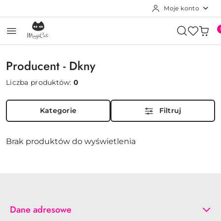
Moje konto
Przejdź do treści głównej
Przejdź do wyszukiwarki
Przejdź do moje konto
Przejdź do menu głównego
Przejdź do stopki
Producent - Dkny
Liczba produktów:
0
Kategorie
Filtruj
Brak produktów do wyświetlenia
Dane adresowe