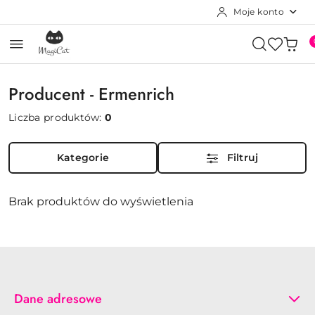
Moje konto
Przejdź do treści głównej
Przejdź do wyszukiwarki
Przejdź do moje konto
Przejdź do menu głównego
Przejdź do stopki
Producent - Ermenrich
Liczba produktów:
0
Kategorie
Filtruj
Brak produktów do wyświetlenia
Dane adresowe