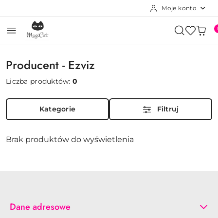
Moje konto
Przejdź do treści głównej
Przejdź do wyszukiwarki
Przejdź do moje konto
Przejdź do menu głównego
Przejdź do stopki
Producent - Ezviz
Liczba produktów:
0
Kategorie
Filtruj
Brak produktów do wyświetlenia
Dane adresowe