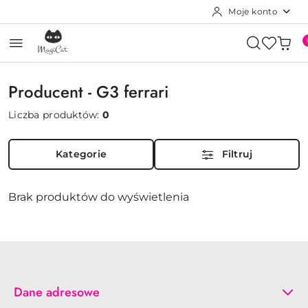
Moje konto
Przejdź do treści głównej
Przejdź do wyszukiwarki
Przejdź do moje konto
Przejdź do menu głównego
Przejdź do stopki
Producent - G3 ferrari
Liczba produktów:
0
Kategorie
Filtruj
Brak produktów do wyświetlenia
Dane adresowe