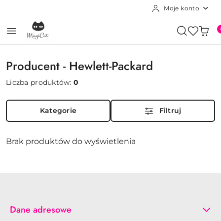
Moje konto
Przejdź do treści głównej
Przejdź do wyszukiwarki
Przejdź do moje konto
Przejdź do menu głównego
Przejdź do stopki
Producent - Hewlett-Packard
Liczba produktów:
0
Kategorie
Filtruj
Brak produktów do wyświetlenia
Dane adresowe