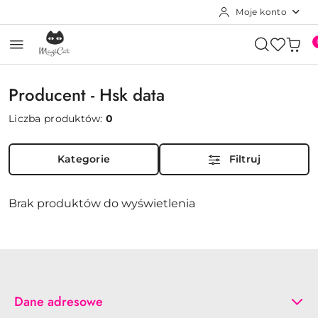
Moje konto
Przejdź do treści głównej
Przejdź do wyszukiwarki
Przejdź do moje konto
Przejdź do menu głównego
Przejdź do stopki
Producent - Hsk data
Liczba produktów:
0
Kategorie
Filtruj
Brak produktów do wyświetlenia
Dane adresowe