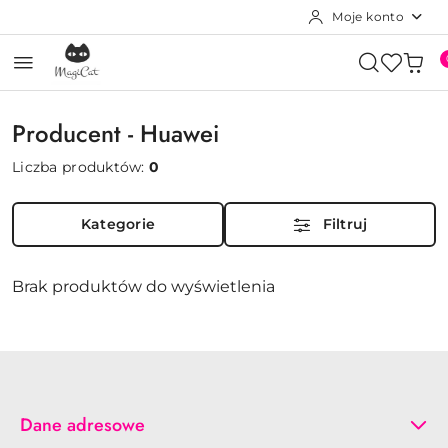
Moje konto
Przejdź do treści głównej
Przejdź do wyszukiwarki
Przejdź do moje konto
Przejdź do menu głównego
Przejdź do stopki
Producent - Huawei
Liczba produktów:
0
Kategorie
Filtruj
Brak produktów do wyświetlenia
Dane adresowe