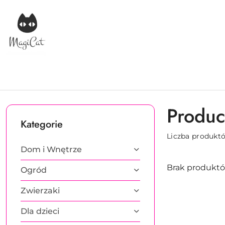
Przejdź do treści głównej
Przejdź do wyszukiwarki
Przejdź do moje konto
Przejdź do menu głównego
Przejdź do stopki
Produce
Kategorie
Liczba produkt
Dom i Wnętrze
Brak produktó
Ogród
Zwierzaki
Dla dzieci