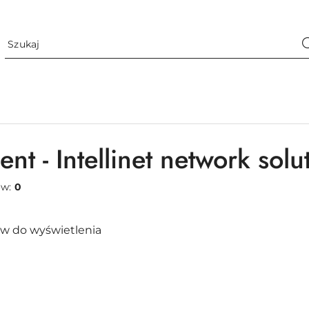
nt - Intellinet network solu
ów:
0
w do wyświetlenia