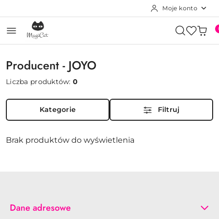
Moje konto
Przejdź do treści głównej
Przejdź do wyszukiwarki
Przejdź do moje konto
Przejdź do menu głównego
Przejdź do stopki
Producent - JOYO
Liczba produktów:
0
Kategorie
Filtruj
Brak produktów do wyświetlenia
Dane adresowe