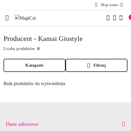
Moje konto
Przejdź do treści głównej
Przejdź do wyszukiwarki
Przejdź do moje konto
Przejdź do menu głównego
Przejdź do stopki
Producent - Kamai Giostyle
Liczba produktów:
0
Kategorie
Filtruj
Brak produktów do wyświetlenia
Dane adresowe