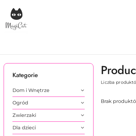
Przejdź do treści głównej
Przejdź do wyszukiwarki
Przejdź do moje konto
Przejdź do menu głównego
Przejdź do stopki
Produc
Kategorie
Liczba produkt
Dom i Wnętrze
Brak produktó
Ogród
Zwierzaki
Dla dzieci