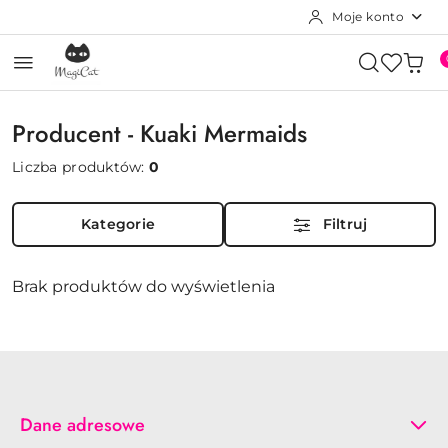
Moje konto
Przejdź do treści głównej
Przejdź do wyszukiwarki
Przejdź do moje konto
Przejdź do menu głównego
Przejdź do stopki
Producent - Kuaki Mermaids
Liczba produktów:
0
Kategorie
Filtruj
Brak produktów do wyświetlenia
Dane adresowe