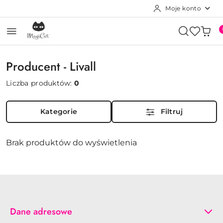
Moje konto
Przejdź do treści głównej
Przejdź do wyszukiwarki
Przejdź do moje konto
Przejdź do menu głównego
Przejdź do stopki
Producent - Livall
Liczba produktów:
0
Kategorie
Filtruj
Brak produktów do wyświetlenia
Dane adresowe