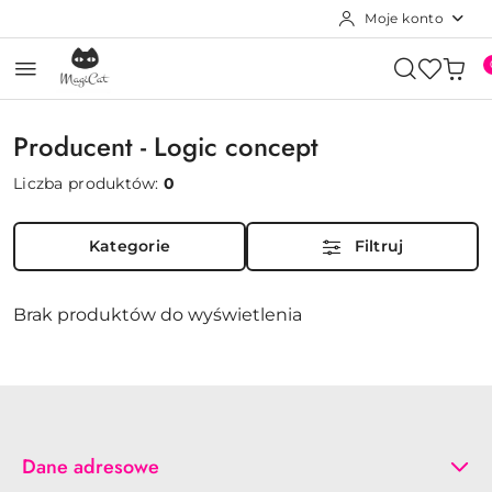
Moje konto
Przejdź do treści głównej
Przejdź do wyszukiwarki
Przejdź do moje konto
Przejdź do menu głównego
Przejdź do stopki
Producent - Logic concept
Liczba produktów:
0
Kategorie
Filtruj
Brak produktów do wyświetlenia
Dane adresowe