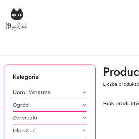
Przejdź do treści głównej
Przejdź do wyszukiwarki
Przejdź do moje konto
Przejdź do menu głównego
Przejdź do stopki
Produc
Kategorie
Liczba produkt
Dom i Wnętrze
Brak produktó
Ogród
Zwierzaki
Dla dzieci