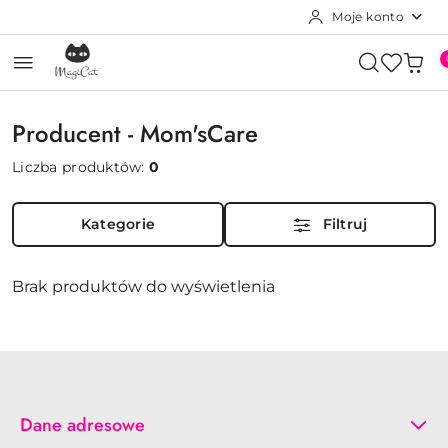
Moje konto
Przejdź do treści głównej
Przejdź do wyszukiwarki
Przejdź do moje konto
Przejdź do menu głównego
Przejdź do stopki
Producent - Mom'sCare
Liczba produktów:
0
Kategorie
Filtruj
Brak produktów do wyświetlenia
Dane adresowe