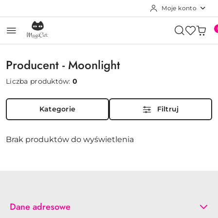
Moje konto
Przejdź do treści głównej
Przejdź do wyszukiwarki
Przejdź do moje konto
Przejdź do menu głównego
Przejdź do stopki
Producent - Moonlight
Liczba produktów:
0
Kategorie
Filtruj
Brak produktów do wyświetlenia
Dane adresowe