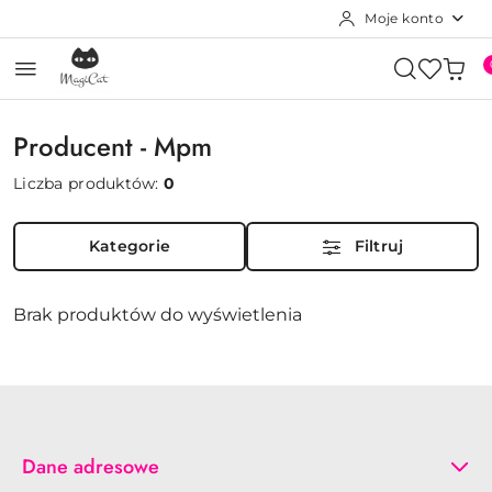
Moje konto
Przejdź do treści głównej
Przejdź do wyszukiwarki
Przejdź do moje konto
Przejdź do menu głównego
Przejdź do stopki
Producent - Mpm
Liczba produktów:
0
Kategorie
Filtruj
Brak produktów do wyświetlenia
Dane adresowe