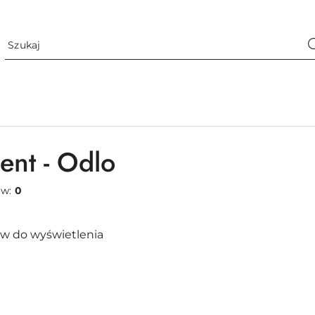
ent - Odlo
ów:
0
w do wyświetlenia