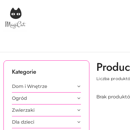
Przejdź do treści głównej
Przejdź do wyszukiwarki
Przejdź do moje konto
Przejdź do menu głównego
Przejdź do stopki
Produc
Kategorie
Liczba produkt
Dom i Wnętrze
Brak produktó
Ogród
Zwierzaki
Dla dzieci