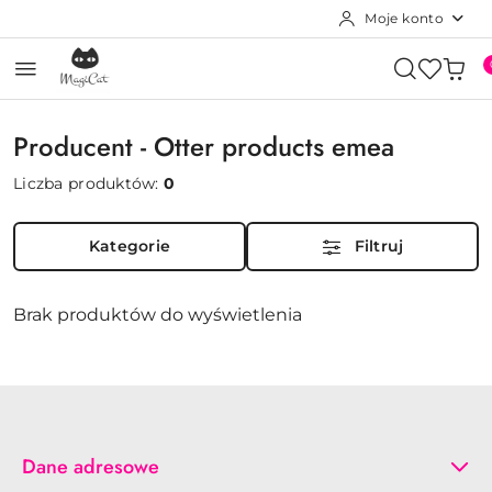
Moje konto
Przejdź do treści głównej
Przejdź do wyszukiwarki
Przejdź do moje konto
Przejdź do menu głównego
Przejdź do stopki
Producent - Otter products emea
Liczba produktów:
0
Kategorie
Filtruj
Brak produktów do wyświetlenia
Dane adresowe