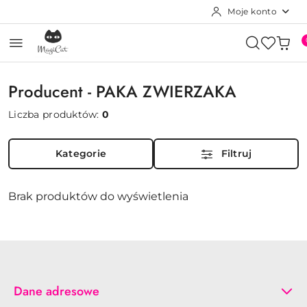
Moje konto
Przejdź do treści głównej
Przejdź do wyszukiwarki
Przejdź do moje konto
Przejdź do menu głównego
Przejdź do stopki
Producent - PAKA ZWIERZAKA
Liczba produktów:
0
Kategorie
Filtruj
Brak produktów do wyświetlenia
Dane adresowe