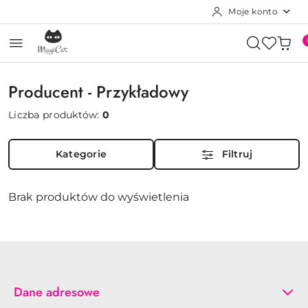
Moje konto
Przejdź do treści głównej
Przejdź do wyszukiwarki
Przejdź do moje konto
Przejdź do menu głównego
Przejdź do stopki
Producent - Przykładowy
Liczba produktów:
0
Kategorie
Filtruj
Brak produktów do wyświetlenia
Dane adresowe