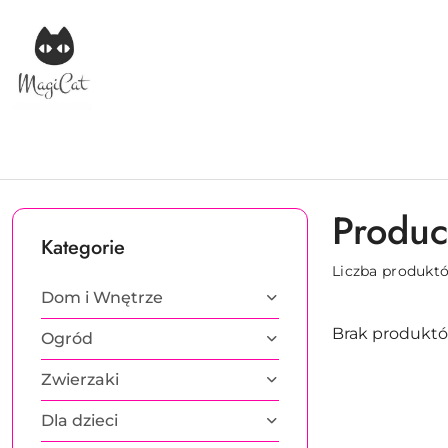
Przejdź do treści głównej
Przejdź do wyszukiwarki
Przejdź do moje konto
Przejdź do menu głównego
Przejdź do stopki
Produc
Kategorie
Liczba produkt
Dom i Wnętrze
Brak produktó
Ogród
Zwierzaki
Dla dzieci