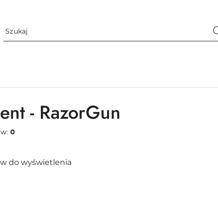
ent - RazorGun
ów:
0
w do wyświetlenia