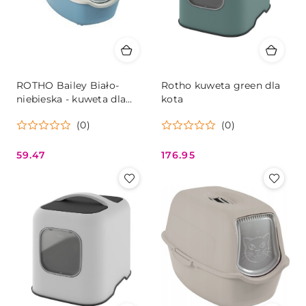
ROTHO Bailey Biało-
Rotho kuweta green dla
niebieska - kuweta dla
kota
kota
(0)
(0)
59.47
176.95
Cena:
Cena: