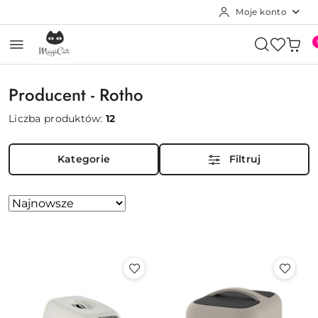
Moje konto
Przejdź do treści głównej
Przejdź do wyszukiwarki
Przejdź do moje konto
Przejdź do menu głównego
Przejdź do stopki
Producent - Rotho
Liczba produktów:
12
Kategorie
Filtruj
Zastosowano
Sortuj
według
sortowanie:
Najnowsze.