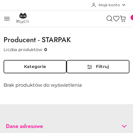
Moje konto
Przejdź do treści głównej
Przejdź do wyszukiwarki
Przejdź do moje konto
Przejdź do menu głównego
Przejdź do stopki
Producent - STARPAK
Liczba produktów:
0
Kategorie
Filtruj
Brak produktów do wyświetlenia
Dane adresowe