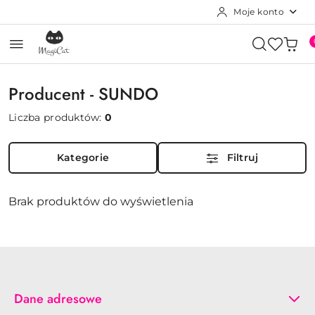
Moje konto
Przejdź do treści głównej
Przejdź do wyszukiwarki
Przejdź do moje konto
Przejdź do menu głównego
Przejdź do stopki
Producent - SUNDO
Liczba produktów:
0
Kategorie
Filtruj
Brak produktów do wyświetlenia
Dane adresowe