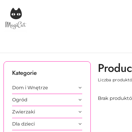
Przejdź do treści głównej
Przejdź do wyszukiwarki
Przejdź do moje konto
Przejdź do menu głównego
Przejdź do stopki
Produ
Kategorie
Liczba produkt
Dom i Wnętrze
Brak produktó
Ogród
Zwierzaki
Dla dzieci