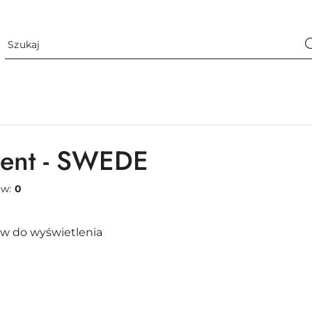
cent - SWEDE
ów:
0
w do wyświetlenia