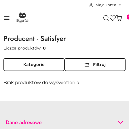
Moje konto
Przejdź do treści głównej
Przejdź do wyszukiwarki
Przejdź do moje konto
Przejdź do menu głównego
Przejdź do stopki
Producent - Satisfyer
Liczba produktów:
0
Kategorie
Filtruj
Brak produktów do wyświetlenia
Dane adresowe