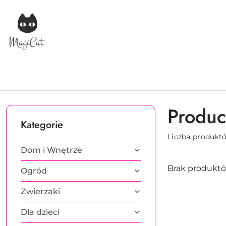
Przejdź do treści głównej
Przejdź do wyszukiwarki
Przejdź do moje konto
Przejdź do menu głównego
Przejdź do stopki
Produc
Kategorie
Liczba produkt
Dom i Wnętrze
Brak produktó
Ogród
Zwierzaki
Dla dzieci