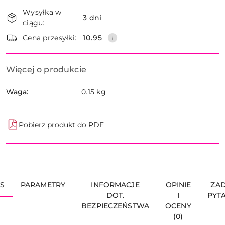
Dostępność
Wysyłka w
i
3 dni
ciągu:
dostawa
Wyślij
Cena przesyłki:
10.95
Więcej o produkcie
Waga:
0.15 kg
Pobierz produkt do PDF
S
PARAMETRY
INFORMACJE
OPINIE
ZA
DOT.
I
PYT
BEZPIECZEŃSTWA
OCENY
(0)