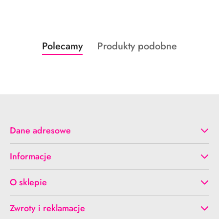
Produkty
Produkty
Polecamy
Produkty podobne
Pomiń karuzelę produktów
o
o
statusie:
statusie:
Dane adresowe
Informacje
O sklepie
Zwroty i reklamacje