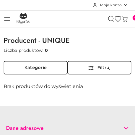
Moje konto
Przejdź do treści głównej
Przejdź do wyszukiwarki
Przejdź do moje konto
Przejdź do menu głównego
Przejdź do stopki
Producent - UNIQUE
Liczba produktów:
0
Kategorie
Filtruj
Brak produktów do wyświetlenia
Dane adresowe